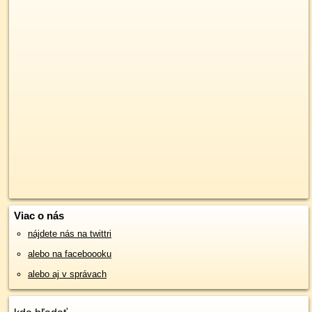
Viac o nás
nájdete nás na twittri
alebo na faceboooku
alebo aj v správach