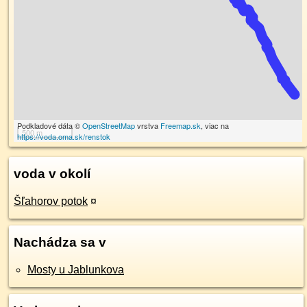
Podkladové dáta ©
OpenStreetMap
vrstva
Freemap.sk
, viac na
500 m
https://voda.oma.sk/renstok
voda v okolí
Šľahorov potok
¤
Nachádza sa v
Mosty u Jablunkova