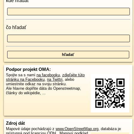
kde hľadať
čo hľadať
Podpor projekt OMA:
Spojte sa s nami
na facebooku
,
zdieľajte túto
stránku na Facebooku
,
na Twittri
, alebo
umiestnite odkaz na svoju stránku.
Ale hlavne doplňte dáta do Openstreetmap,
články do wikipédie, ...
Zdroj dát
Mapové údaje pochádzajú z
www.OpenStreetMap.org
, databáza je
prístupná pod licenciou
ODbL
.
Mapový podklad