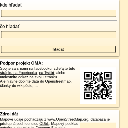
kde hľadať
čo hľadať
Podpor projekt OMA:
Spojte sa s nami
na facebooku
,
zdieľajte túto
stránku na Facebooku
,
na Twittri
, alebo
umiestnite odkaz na svoju stránku.
Ale hlavne doplňte dáta do Openstreetmap,
články do wikipédie, ...
Zdroj dát
Mapové údaje pochádzajú z
www.OpenStreetMap.org
, databáza je
prístupná pod licenciou
ODbL
.
Mapový podklad
vytvára a aktualizuje
Freemap Slovakia