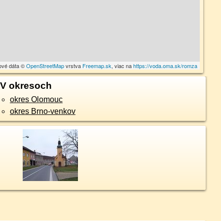
ové dáta ©
OpenStreetMap
vrstva
Freemap.sk
, viac na
https://voda.oma.sk/romza
V okresoch
okres Olomouc
okres Brno-venkov