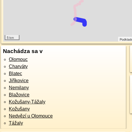
5 km
Podklad
Nachádza sa v
Olomouc
Charváty
Blatec
Jiříkovice
Nemilany
Blažovice
Kožušany-Tážaly
Kožušany
Nedvězí u Olomouce
Tážaly