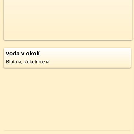
voda v okolí
Blata
¤
,
Roketnice
¤