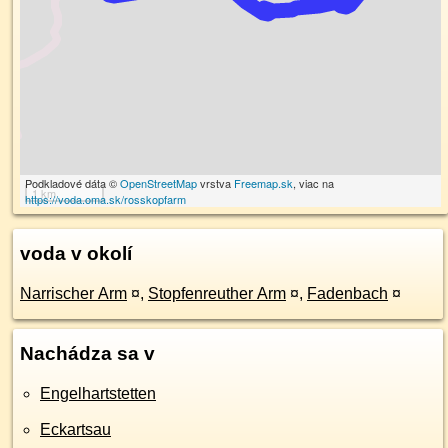
Podkladové dáta ©
OpenStreetMap
vrstva
Freemap.sk
, viac na
1 km
https://voda.oma.sk/rosskopfarm
voda v okolí
Narrischer Arm
¤
,
Stopfenreuther Arm
¤
,
Fadenbach
¤
Nachádza sa v
Engelhartstetten
Eckartsau