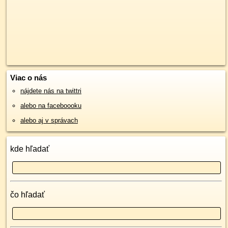
Viac o nás
nájdete nás na twittri
alebo na faceboooku
alebo aj v správach
kde hľadať
čo hľadať