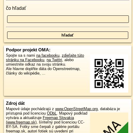
čo hľadať
Podpor projekt OMA:
Spojte sa s nami
na facebooku
,
zdieľajte túto
stránku na Facebooku
,
na Twittri
, alebo
umiestnite odkaz na svoju stránku.
Ale hlavne doplňte dáta do Openstreetmap,
články do wikipédie, ...
Zdroj dát
Mapové údaje pochádzajú z
www.OpenStreetMap.org
, databáza je
prístupná pod licenciou
ODbL
.
Mapový podklad
vytvára a aktualizuje
Freemap Slovakia
(www.freemap.sk)
, šíriteľný pod licenciou CC-
BY-SA. Fotky sme čerpali z galérie portálu
freemap.sk, autori fotiek sú uvedení pri