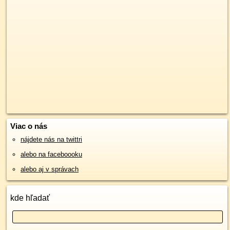
Viac o nás
nájdete nás na twittri
alebo na faceboooku
alebo aj v správach
kde hľadať