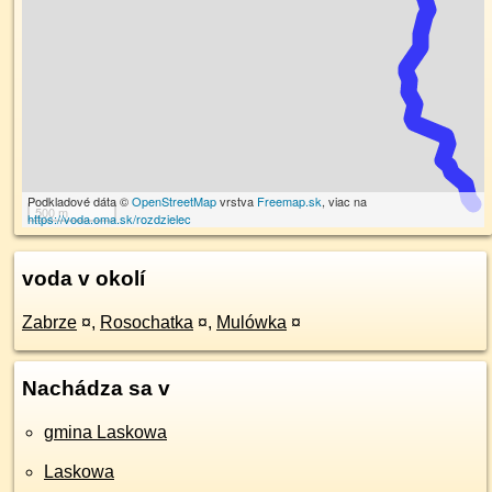
Podkladové dáta ©
OpenStreetMap
vrstva
Freemap.sk
, viac na
500 m
https://voda.oma.sk/rozdzielec
voda v okolí
Zabrze
¤
,
Rosochatka
¤
,
Mulówka
¤
Nachádza sa v
gmina Laskowa
Laskowa