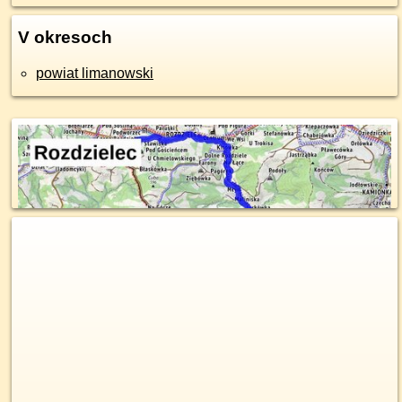
V okresoch
powiat limanowski