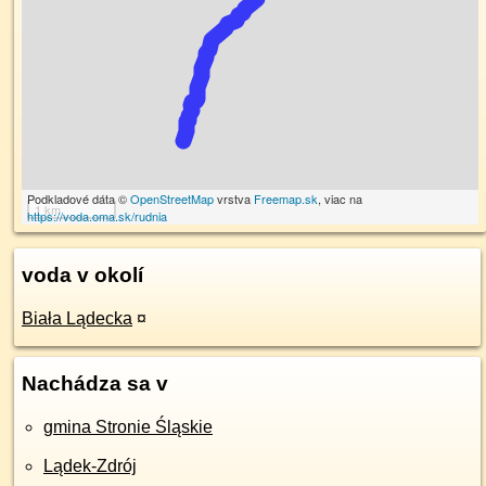
Podkladové dáta ©
OpenStreetMap
vrstva
Freemap.sk
, viac na
1 km
https://voda.oma.sk/rudnia
voda v okolí
Biała Lądecka
¤
Nachádza sa v
gmina Stronie Śląskie
Lądek-Zdrój