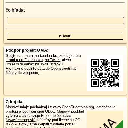
čo hľadať
Podpor projekt OMA:
Spojte sa s nami
na facebooku
,
zdieľajte túto
stránku na Facebooku
,
na Twittri
, alebo
umiestnite odkaz na svoju stránku.
Ale hlavne doplňte dáta do Openstreetmap,
články do wikipédie, ...
Zdroj dát
Mapové údaje pochádzajú z
www.OpenStreetMap.org
, databáza je
prístupná pod licenciou
ODbL
.
Mapový podklad
vytvára a aktualizuje
Freemap Slovakia
(www.freemap.sk)
, šíriteľný pod licenciou CC-
BY-SA. Fotky sme čerpali z galérie portálu