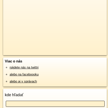
Viac o nás
nájdete nás na twittri
alebo na faceboooku
alebo aj v správach
kde hľadať