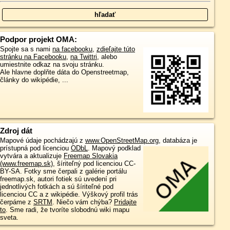
Podpor projekt OMA:
Spojte sa s nami
na facebooku
,
zdieľajte túto
stránku na Facebooku
,
na Twittri
, alebo
umiestnite odkaz na svoju stránku.
Ale hlavne doplňte dáta do Openstreetmap,
články do wikipédie, ...
Zdroj dát
Mapové údaje pochádzajú z
www.OpenStreetMap.org
, databáza je
prístupná pod licenciou
ODbL
.
Mapový podklad
vytvára a aktualizuje
Freemap Slovakia
(www.freemap.sk)
, šíriteľný pod licenciou CC-
BY-SA. Fotky sme čerpali z galérie portálu
freemap.sk, autori fotiek sú uvedení pri
jednotlivých fotkách a sú šíriteľné pod
licenciou CC a z wikipédie. Výškový profil trás
čerpáme z
SRTM
. Niečo vám chýba?
Pridajte
to
. Sme radi, že tvoríte slobodnú wiki mapu
sveta.