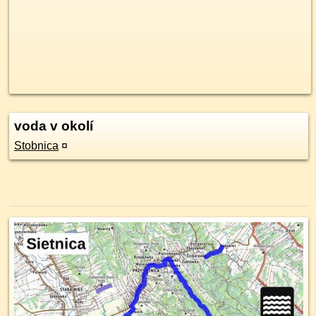
voda v okolí
Stobnica
¤