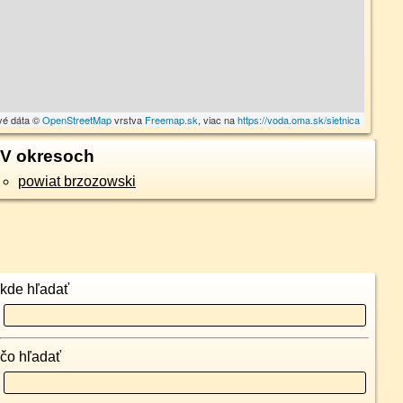
vé dáta ©
OpenStreetMap
vrstva
Freemap.sk
, viac na
https://voda.oma.sk/sietnica
V okresoch
powiat brzozowski
kde hľadať
čo hľadať