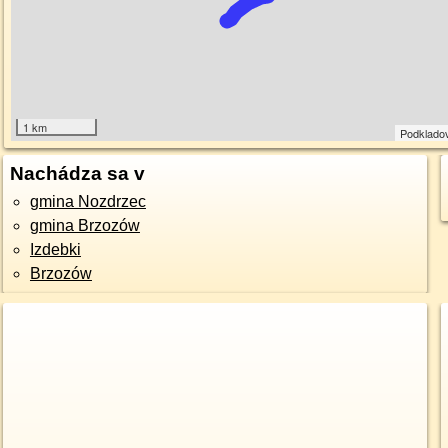
1 km
Podklado
Nachádza sa v
gmina Nozdrzec
gmina Brzozów
Izdebki
Brzozów