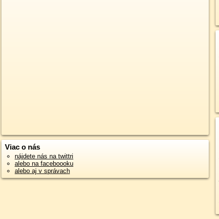
Viac o nás
nájdete nás na twittri
alebo na faceboooku
alebo aj v správach