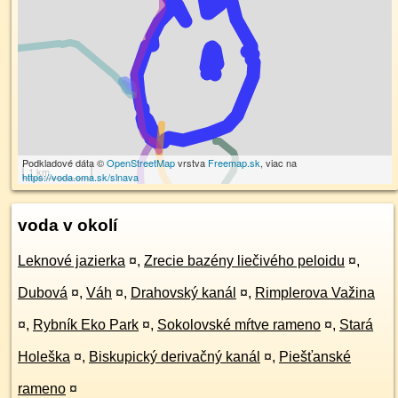
Podkladové dáta ©
OpenStreetMap
vrstva
Freemap.sk
, viac na
1 km
https://voda.oma.sk/slnava
voda v okolí
Leknové jazierka
¤
,
Zrecie bazény liečivého peloidu
¤
,
Dubová
¤
,
Váh
¤
,
Drahovský kanál
¤
,
Rimplerova Važina
¤
,
Rybník Eko Park
¤
,
Sokolovské mŕtve rameno
¤
,
Stará
Holeška
¤
,
Biskupický derivačný kanál
¤
,
Piešťanské
rameno
¤