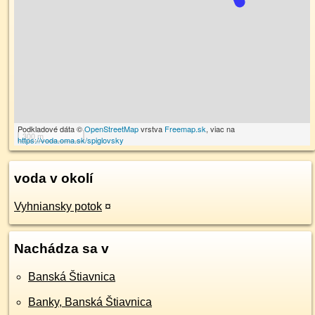
Podkladové dáta ©
OpenStreetMap
vrstva
Freemap.sk
, viac na
300 m
https://voda.oma.sk/spiglovsky
voda v okolí
Vyhniansky potok
¤
Nachádza sa v
Banská Štiavnica
Banky, Banská Štiavnica