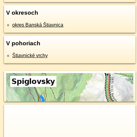
V okresoch
okres Banská Štiavnica
V pohoriach
Štiavnické vrchy