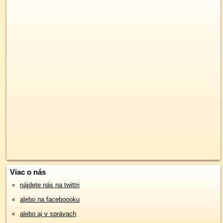
Viac o nás
nájdete nás na twittri
alebo na faceboooku
alebo aj v správach