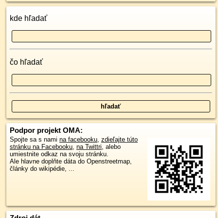
kde hľadať
čo hľadať
Podpor projekt OMA:
Spojte sa s nami
na facebooku
,
zdieľajte túto
stránku na Facebooku
,
na Twittri
, alebo
umiestnite odkaz na svoju stránku.
Ale hlavne doplňte dáta do Openstreetmap,
články do wikipédie, ...
Zdroj dát