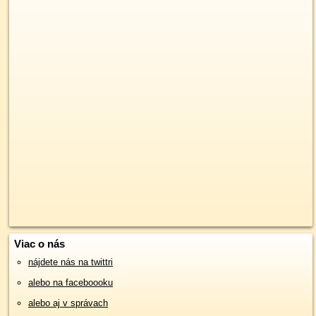
Viac o nás
nájdete nás na twittri
alebo na faceboooku
alebo aj v správach