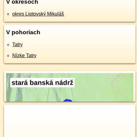
V okresoch
okres Liptovský Mikuláš
V pohoriach
Tatry
Nízke Tatry