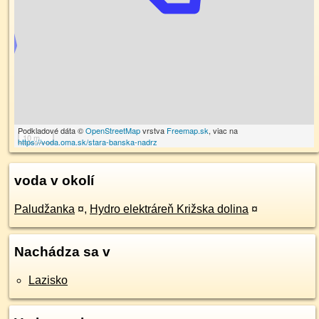
Podkladové dáta ©
OpenStreetMap
vrstva
Freemap.sk
, viac na
10 m
https://voda.oma.sk/stara-banska-nadrz
voda v okolí
Paludžanka
¤
,
Hydro elektráreň Križska dolina
¤
Nachádza sa v
Lazisko