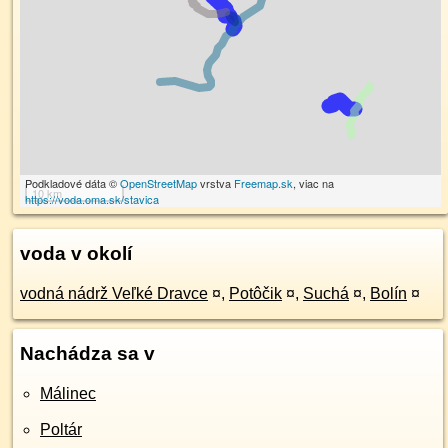
Podkladové dáta ©
OpenStreetMap
vrstva
Freemap.sk
, viac na
10 km
https://voda.oma.sk/stavica
voda v okolí
vodná nádrž Veľké Dravce
¤
,
Potôčik
¤
,
Suchá
¤
,
Bolín
¤
Nachádza sa v
Málinec
Poltár