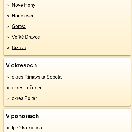
Nové Hony
Hodejovec
Gortva
Veľké Dravce
Bizovo
V okresoch
okres Rimavská Sobota
okres Lučenec
okres Poltár
V pohoriach
Ipeľská kotlina