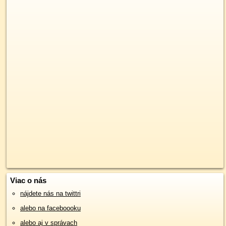
Viac o nás
nájdete nás na twittri
alebo na faceboooku
alebo aj v správach