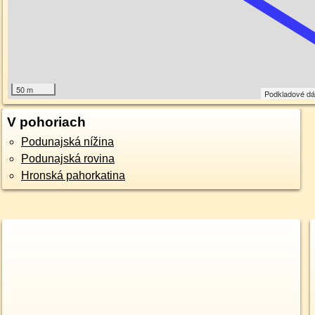
50 m
Podkladové d
V pohoriach
Podunajská nížina
Podunajská rovina
Hronská pahorkatina