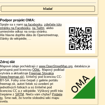
Podpor projekt OMA:
Spojte sa s nami
na facebooku
,
zdieľajte túto
stránku na Facebooku
,
na Twittri
, alebo
umiestnite odkaz na svoju stránku.
Ale hlavne doplňte dáta do Openstreetmap,
články do wikipédie, ...
Zdroj dát
Mapové údaje pochádzajú z
www.OpenStreetMap.org
, databáza je
prístupná pod licenciou
ODbL
.
Mapový podklad
vytvára a aktualizuje
Freemap Slovakia
(www.freemap.sk)
, šíriteľný pod licenciou CC-
BY-SA. Fotky sme čerpali z galérie portálu
freemap.sk, autori fotiek sú uvedení pri
jednotlivých fotkách a sú šíriteľné pod
licenciou CC a z wikipédie. Výškový profil trás
čerpáme z
SRTM
. Niečo vám chýba?
Pridajte
to
. Sme radi, že tvoríte slobodnú wiki mapu
sveta.