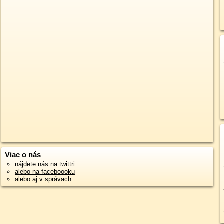
Viac o nás
nájdete nás na twittri
alebo na faceboooku
alebo aj v správach