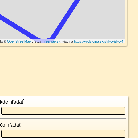
áta ©
OpenStreetMap
vrstva
Freemap.sk
, viac na
https://voda.oma.sk/strkovisko-4
kde hľadať
čo hľadať