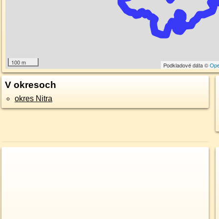
100 m
Podkladové dáta ©
Ope
V okresoch
okres Nitra