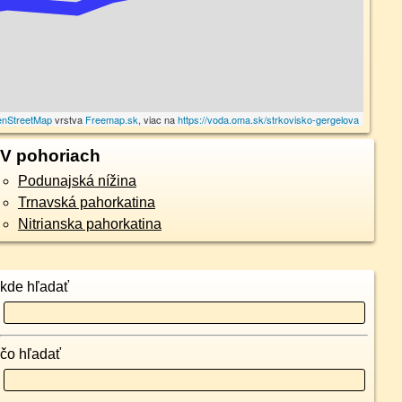
nStreetMap
vrstva
Freemap.sk
, viac na
https://voda.oma.sk/strkovisko-gergelova
V pohoriach
Podunajská nížina
Trnavská pahorkatina
Nitrianska pahorkatina
kde hľadať
čo hľadať