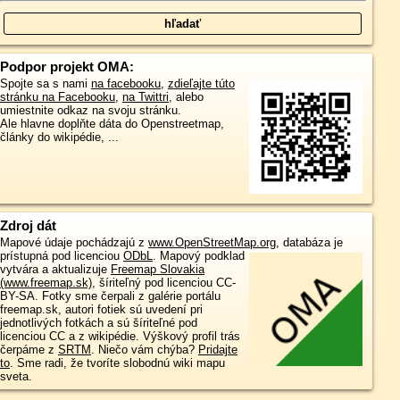
Podpor projekt OMA:
Spojte sa s nami
na facebooku
,
zdieľajte túto
stránku na Facebooku
,
na Twittri
, alebo
umiestnite odkaz na svoju stránku.
Ale hlavne doplňte dáta do Openstreetmap,
články do wikipédie, ...
Zdroj dát
Mapové údaje pochádzajú z
www.OpenStreetMap.org
, databáza je
prístupná pod licenciou
ODbL
.
Mapový podklad
vytvára a aktualizuje
Freemap Slovakia
(www.freemap.sk)
, šíriteľný pod licenciou CC-
BY-SA. Fotky sme čerpali z galérie portálu
freemap.sk, autori fotiek sú uvedení pri
jednotlivých fotkách a sú šíriteľné pod
licenciou CC a z wikipédie. Výškový profil trás
čerpáme z
SRTM
. Niečo vám chýba?
Pridajte
to
. Sme radi, že tvoríte slobodnú wiki mapu
sveta.