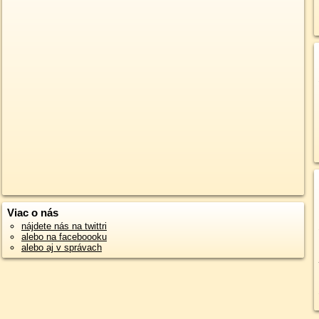
Viac o nás
nájdete nás na twittri
alebo na faceboooku
alebo aj v správach