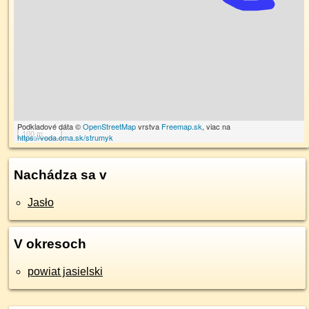
Podkladové dáta ©
OpenStreetMap
vrstva
Freemap.sk
, viac na
100 m
https://voda.oma.sk/strumyk
Nachádza sa v
Jasło
V okresoch
powiat jasielski