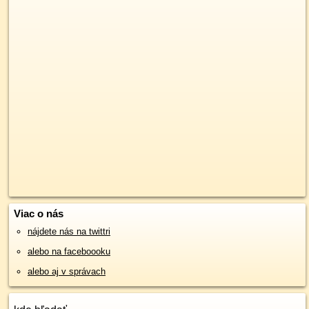
Viac o nás
nájdete nás na twittri
alebo na faceboooku
alebo aj v správach