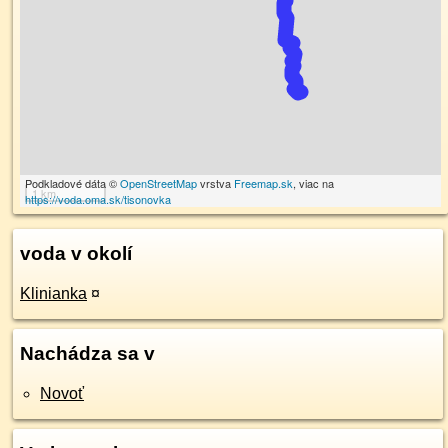
Podkladové dáta ©
OpenStreetMap
vrstva
Freemap.sk
, viac na
1 km
https://voda.oma.sk/tisonovka
voda v okolí
Klinianka
¤
Nachádza sa v
Novoť