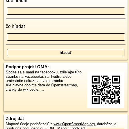
kde hľadať
čo hľadať
Podpor projekt OMA:
Spojte sa s nami
na facebooku
,
zdieľajte túto
stránku na Facebooku
,
na Twittri
, alebo
umiestnite odkaz na svoju stránku.
Ale hlavne doplňte dáta do Openstreetmap,
články do wikipédie, ...
Zdroj dát
Mapové údaje pochádzajú z
www.OpenStreetMap.org
, databáza je
prístupná pod licenciou
ODbL
.
Mapový podklad