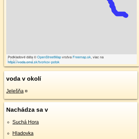
Podkladové dáta ©
OpenStreetMap
vrstva
Freemap.sk
, viac na
1 km
https://voda.oma.sk/tvorkov-potok
voda v okolí
Jelešňa
¤
Nachádza sa v
Suchá Hora
Hladovka