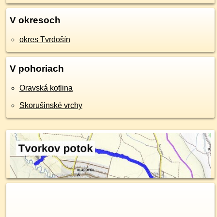
V okresoch
okres Tvrdošín
V pohoriach
Oravská kotlina
Skorušinské vrchy