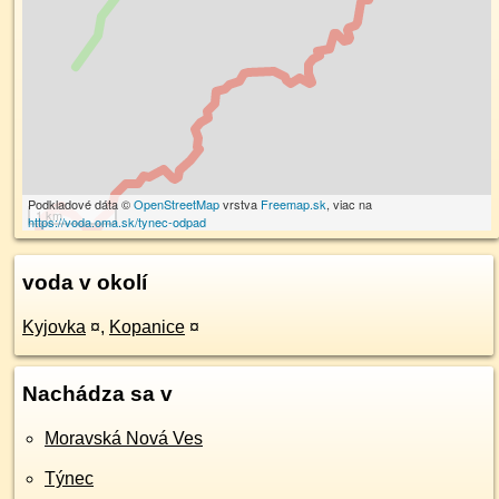
Podkladové dáta ©
OpenStreetMap
vrstva
Freemap.sk
, viac na
1 km
https://voda.oma.sk/tynec-odpad
voda v okolí
Kyjovka
¤
,
Kopanice
¤
Nachádza sa v
Moravská Nová Ves
Týnec