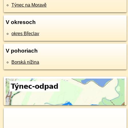
Týnec na Moravě
V okresoch
okres Břeclav
V pohoriach
Borská nížina