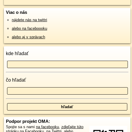
Viac o nás
nájdete nás na twittri
alebo na faceboooku
alebo aj v správach
kde hľadať
čo hľadať
Podpor projekt OMA:
Spojte sa s nami
na facebooku
,
zdieľajte túto
stránku na Facebooku
,
na Twittri
, alebo