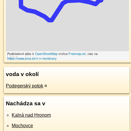
Podkladové dáta ©
OpenStreetMap
vrstva
Freemap.sk
, viac na
100 m
https://voda.oma.sk/v-n-nevidzany
voda v okolí
Podegerský potok
¤
Nachádza sa v
Kalná nad Hronom
Mochovce