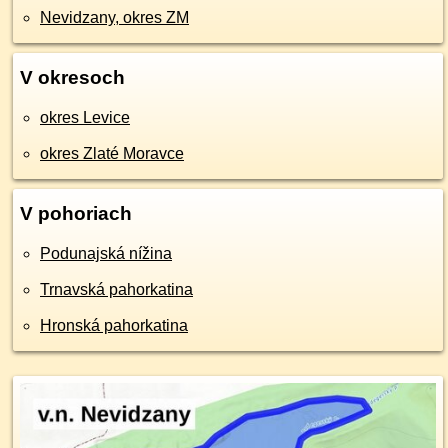
Nevidzany, okres ZM
V okresoch
okres Levice
okres Zlaté Moravce
V pohoriach
Podunajská nížina
Trnavská pahorkatina
Hronská pahorkatina