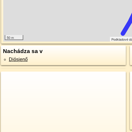
50 m
Podkladové d
Nachádza sa v
Diósjenő