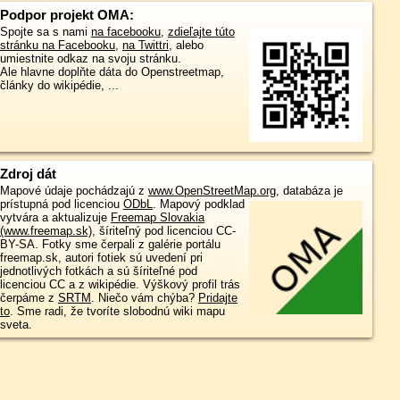
Podpor projekt OMA:
Spojte sa s nami
na facebooku
,
zdieľajte túto
stránku na Facebooku
,
na Twittri
, alebo
umiestnite odkaz na svoju stránku.
Ale hlavne doplňte dáta do Openstreetmap,
články do wikipédie, ...
Zdroj dát
Mapové údaje pochádzajú z
www.OpenStreetMap.org
, databáza je
prístupná pod licenciou
ODbL
.
Mapový podklad
vytvára a aktualizuje
Freemap Slovakia
(www.freemap.sk)
, šíriteľný pod licenciou CC-
BY-SA. Fotky sme čerpali z galérie portálu
freemap.sk, autori fotiek sú uvedení pri
jednotlivých fotkách a sú šíriteľné pod
licenciou CC a z wikipédie. Výškový profil trás
čerpáme z
SRTM
. Niečo vám chýba?
Pridajte
to
. Sme radi, že tvoríte slobodnú wiki mapu
sveta.