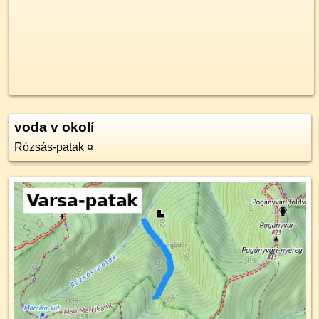
voda v okolí
Rózsás-patak
¤