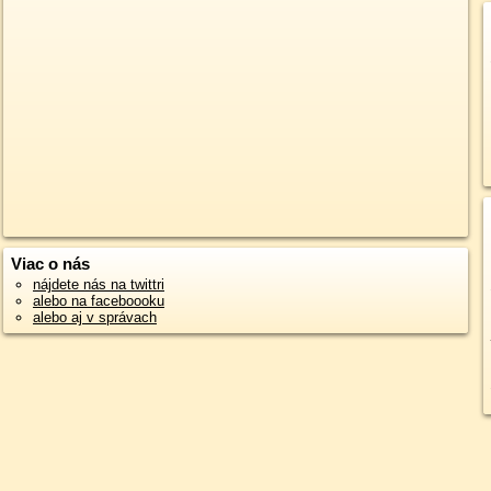
Viac o nás
nájdete nás na twittri
alebo na faceboooku
alebo aj v správach