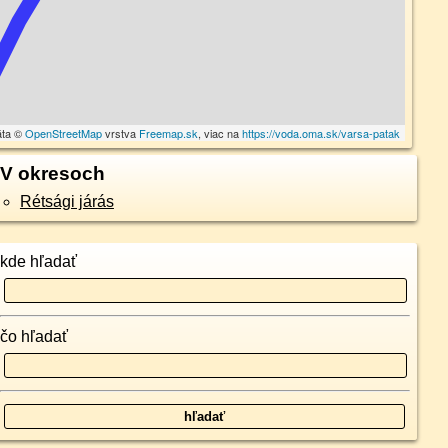
áta ©
OpenStreetMap
vrstva
Freemap.sk
, viac na
https://voda.oma.sk/varsa-patak
V okresoch
Rétsági járás
kde hľadať
čo hľadať