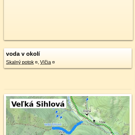
voda v okolí
Skalný potok
¤
,
Vlčia
¤