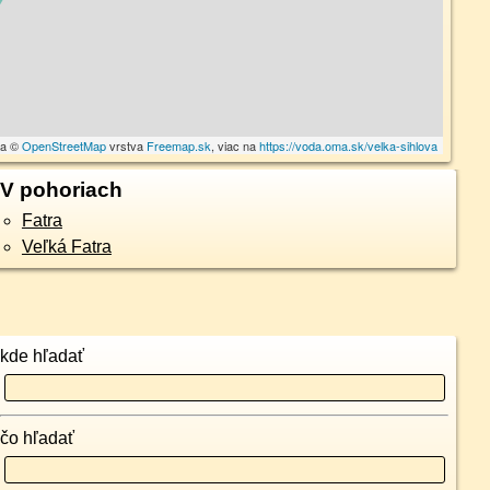
ta ©
OpenStreetMap
vrstva
Freemap.sk
, viac na
https://voda.oma.sk/velka-sihlova
V pohoriach
Fatra
Veľká Fatra
kde hľadať
čo hľadať