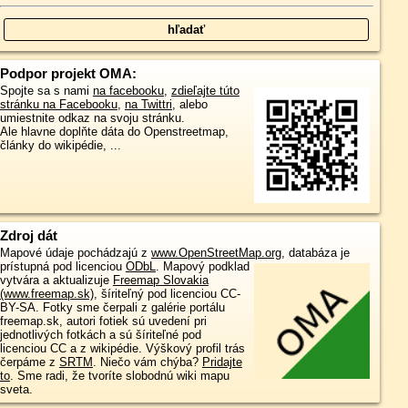
Podpor projekt OMA:
Spojte sa s nami
na facebooku
,
zdieľajte túto
stránku na Facebooku
,
na Twittri
, alebo
umiestnite odkaz na svoju stránku.
Ale hlavne doplňte dáta do Openstreetmap,
články do wikipédie, ...
Zdroj dát
Mapové údaje pochádzajú z
www.OpenStreetMap.org
, databáza je
prístupná pod licenciou
ODbL
.
Mapový podklad
vytvára a aktualizuje
Freemap Slovakia
(www.freemap.sk)
, šíriteľný pod licenciou CC-
BY-SA. Fotky sme čerpali z galérie portálu
freemap.sk, autori fotiek sú uvedení pri
jednotlivých fotkách a sú šíriteľné pod
licenciou CC a z wikipédie. Výškový profil trás
čerpáme z
SRTM
. Niečo vám chýba?
Pridajte
to
. Sme radi, že tvoríte slobodnú wiki mapu
sveta.