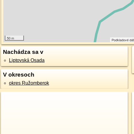
50 m
Podkladové dá
Nachádza sa v
Liptovská Osada
V okresoch
okres Ružomberok