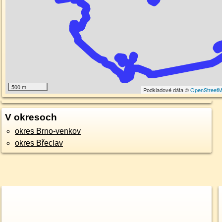
500 m
Podkladové dáta ©
OpenStreet
V okresoch
okres Brno-venkov
okres Břeclav