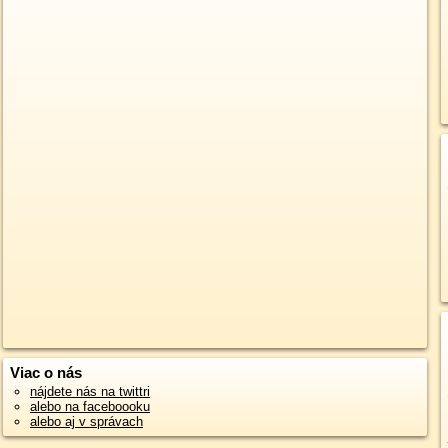
Viac o nás
nájdete nás na twittri
alebo na faceboooku
alebo aj v správach