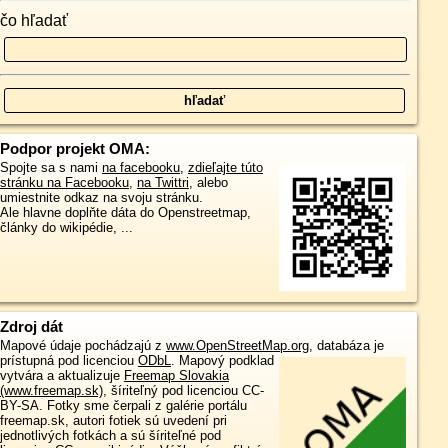
čo hľadať
Podpor projekt OMA:
Spojte sa s nami
na facebooku
,
zdieľajte túto
stránku na Facebooku
,
na Twittri
, alebo
umiestnite odkaz na svoju stránku.
Ale hlavne doplňte dáta do Openstreetmap,
články do wikipédie, ...
Zdroj dát
Mapové údaje pochádzajú z
www.OpenStreetMap.org
, databáza je
prístupná pod licenciou
ODbL
.
Mapový podklad
vytvára a aktualizuje
Freemap Slovakia
(www.freemap.sk)
, šíriteľný pod licenciou CC-
BY-SA. Fotky sme čerpali z galérie portálu
freemap.sk, autori fotiek sú uvedení pri
jednotlivých fotkách a sú šíriteľné pod