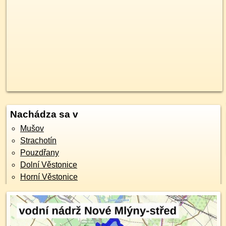
Nachádza sa v
Mušov
Strachotín
Pouzdřany
Dolní Věstonice
Horní Věstonice