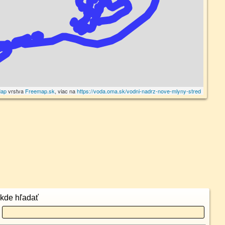
Map
vrstva
Freemap.sk
, viac na
https://voda.oma.sk/vodni-nadrz-nove-mlyny-stred
kde hľadať