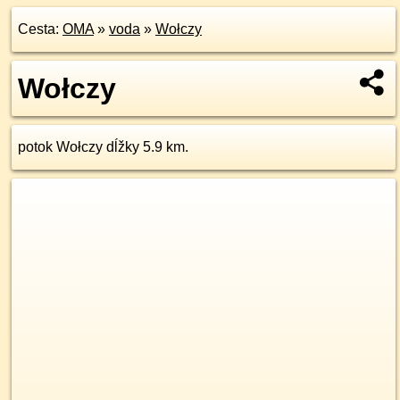
Cesta:
OMA
»
voda
»
Wołczy
Wołczy
potok Wołczy dĺžky 5.9 km.