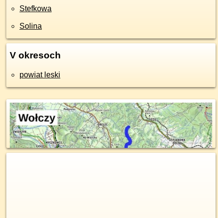
Stefkowa
Solina
V okresoch
powiat leski