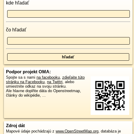
kde hľadať
čo hľadať
Podpor projekt OMA:
Spojte sa s nami
na facebooku
,
zdieľajte túto
stránku na Facebooku
,
na Twittri
, alebo
umiestnite odkaz na svoju stránku.
Ale hlavne doplňte dáta do Openstreetmap,
články do wikipédie, ...
Zdroj dát
Mapové údaje pochádzajú z
www.OpenStreetMap.org
, databáza je