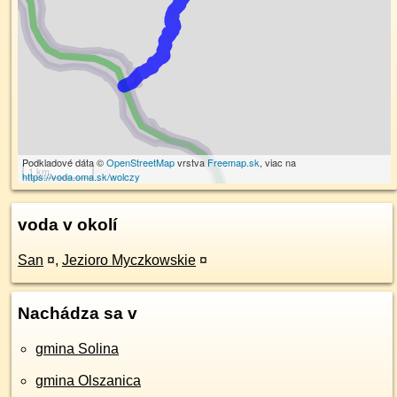
Podkladové dáta ©
OpenStreetMap
vrstva
Freemap.sk
, viac na
1 km
https://voda.oma.sk/wolczy
voda v okolí
San
¤
,
Jezioro Myczkowskie
¤
Nachádza sa v
gmina Solina
gmina Olszanica