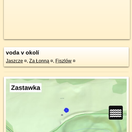
voda v okolí
Jaszcze
¤
,
Za Łonną
¤
,
Fiszlów
¤