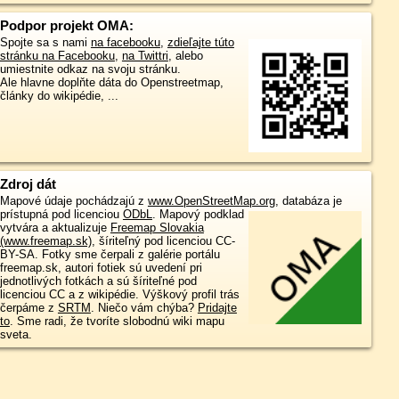
Podpor projekt OMA:
Spojte sa s nami
na facebooku
,
zdieľajte túto
stránku na Facebooku
,
na Twittri
, alebo
umiestnite odkaz na svoju stránku.
Ale hlavne doplňte dáta do Openstreetmap,
články do wikipédie, ...
Zdroj dát
Mapové údaje pochádzajú z
www.OpenStreetMap.org
, databáza je
prístupná pod licenciou
ODbL
.
Mapový podklad
vytvára a aktualizuje
Freemap Slovakia
(www.freemap.sk)
, šíriteľný pod licenciou CC-
BY-SA. Fotky sme čerpali z galérie portálu
freemap.sk, autori fotiek sú uvedení pri
jednotlivých fotkách a sú šíriteľné pod
licenciou CC a z wikipédie. Výškový profil trás
čerpáme z
SRTM
. Niečo vám chýba?
Pridajte
to
. Sme radi, že tvoríte slobodnú wiki mapu
sveta.