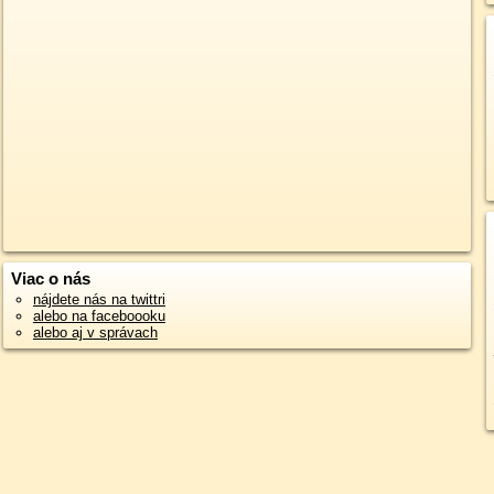
Viac o nás
nájdete nás na twittri
alebo na faceboooku
alebo aj v správach