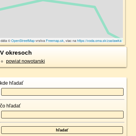
 dáta ©
OpenStreetMap
vrstva
Freemap.sk
, viac na
https://voda.oma.sk/zastawka
V okresoch
powiat nowotarski
kde hľadať
čo hľadať