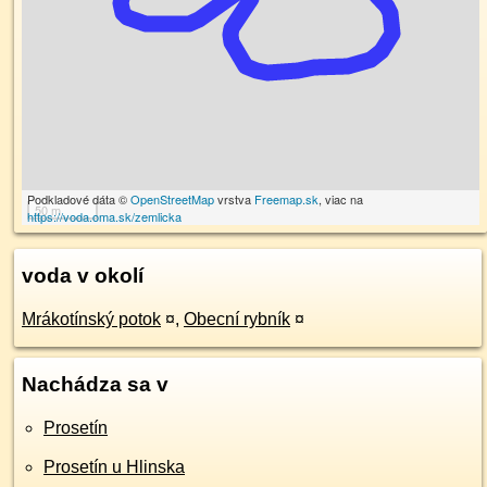
Podkladové dáta ©
OpenStreetMap
vrstva
Freemap.sk
, viac na
50 m
https://voda.oma.sk/zemlicka
voda v okolí
Mrákotínský potok
¤
,
Obecní rybník
¤
Nachádza sa v
Prosetín
Prosetín u Hlinska