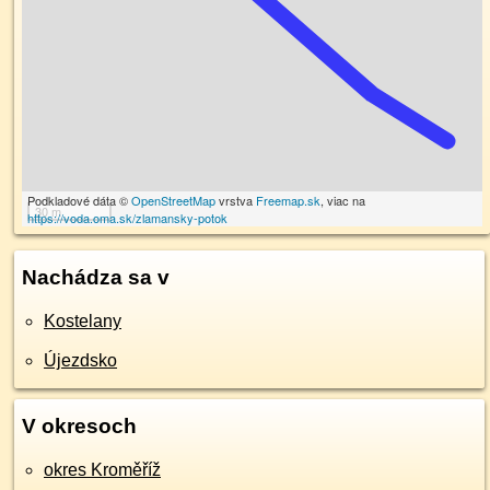
Podkladové dáta ©
OpenStreetMap
vrstva
Freemap.sk
, viac na
30 m
https://voda.oma.sk/zlamansky-potok
Nachádza sa v
Kostelany
Újezdsko
V okresoch
okres Kroměříž