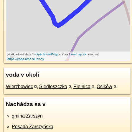
Podkladové dáta ©
OpenStreetMap
vrstva
Freemap.sk
, viac na
100 m
https://voda.oma.sk/zloby
voda v okolí
Wierzbowiec
¤
,
Siedleszczka
¤
,
Pielnica
¤
,
Osików
¤
Nachádza sa v
gmina Zarszyn
Posada Zarszyńska