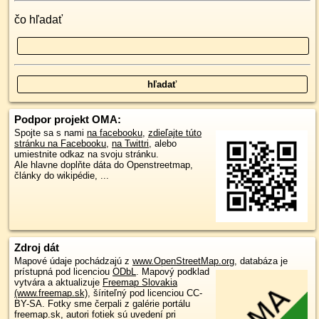
čo hľadať
Podpor projekt OMA:
Spojte sa s nami
na facebooku
,
zdieľajte túto
stránku na Facebooku
,
na Twittri
, alebo
umiestnite odkaz na svoju stránku.
Ale hlavne doplňte dáta do Openstreetmap,
články do wikipédie, ...
Zdroj dát
Mapové údaje pochádzajú z
www.OpenStreetMap.org
, databáza je
prístupná pod licenciou
ODbL
.
Mapový podklad
vytvára a aktualizuje
Freemap Slovakia
(www.freemap.sk)
, šíriteľný pod licenciou CC-
BY-SA. Fotky sme čerpali z galérie portálu
freemap.sk, autori fotiek sú uvedení pri