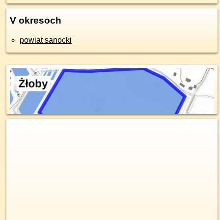
V okresoch
powiat sanocki