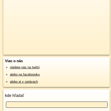
Viac o nás
nájdete nás na twittri
alebo na faceboooku
alebo aj v správach
kde hľadať