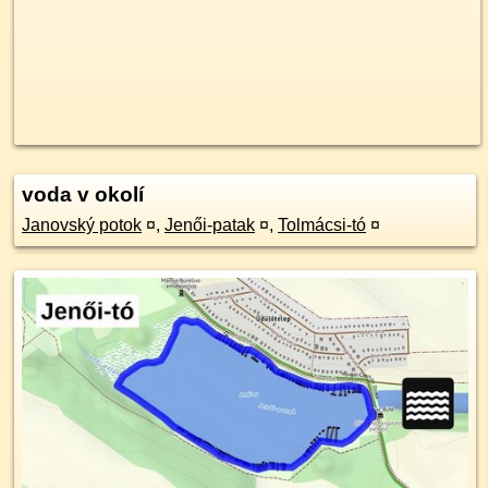
voda v okolí
Janovský potok
¤
,
Jenői-patak
¤
,
Tolmácsi-tó
¤