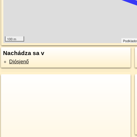
100 m
Podklado
Nachádza sa v
Diósjenő