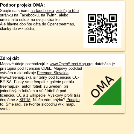
Podpor projekt OMA:
Spojte sa s nami
na facebooku
,
zdieľajte túto
stránku na Facebooku
,
na Twittri
, alebo
umiestnite odkaz na svoju stránku.
Ale hlavne doplňte dáta do Openstreetmap,
články do wikipédie, ...
Zdroj dát
Mapové údaje pochádzajú z
www.OpenStreetMap.org
, databáza je
prístupná pod licenciou
ODbL
.
Mapový podklad
vytvára a aktualizuje
Freemap Slovakia
(www.freemap.sk)
, šíriteľný pod licenciou CC-
BY-SA. Fotky sme čerpali z galérie portálu
freemap.sk, autori fotiek sú uvedení pri
jednotlivých fotkách a sú šíriteľné pod
licenciou CC a z wikipédie. Výškový profil trás
čerpáme z
SRTM
. Niečo vám chýba?
Pridajte
to
. Sme radi, že tvoríte slobodnú wiki mapu
sveta.