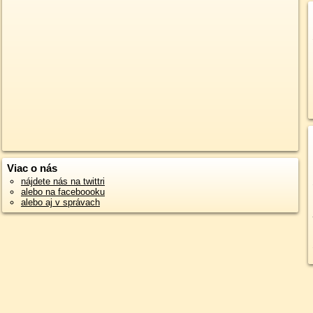
Viac o nás
nájdete nás na twittri
alebo na faceboooku
alebo aj v správach