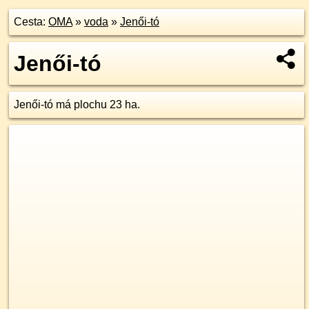
Cesta:
OMA
»
voda
»
Jenői-tó
Jenői-tó
Jenői-tó má plochu 23 ha.