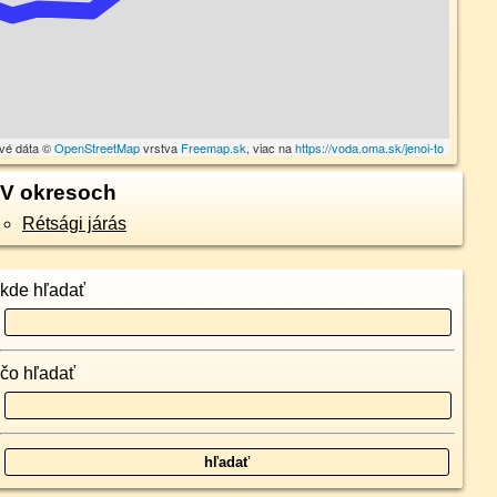
vé dáta ©
OpenStreetMap
vrstva
Freemap.sk
, viac na
https://voda.oma.sk/jenoi-to
V okresoch
Rétsági járás
kde hľadať
čo hľadať