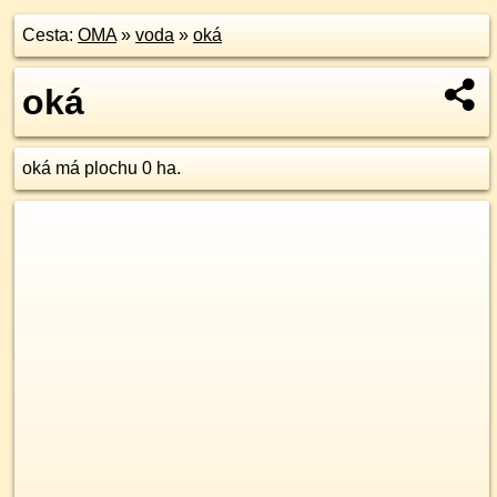
Cesta:
OMA
»
voda
»
oká
oká
oká má plochu 0 ha.