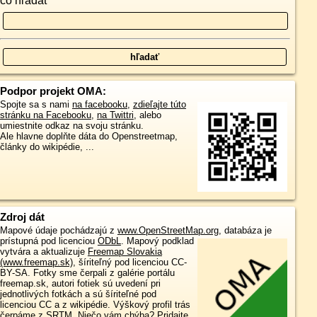
čo hľadať
Podpor projekt OMA:
Spojte sa s nami
na facebooku
,
zdieľajte túto
stránku na Facebooku
,
na Twittri
, alebo
umiestnite odkaz na svoju stránku.
Ale hlavne doplňte dáta do Openstreetmap,
články do wikipédie, ...
Zdroj dát
Mapové údaje pochádzajú z
www.OpenStreetMap.org
, databáza je
prístupná pod licenciou
ODbL
.
Mapový podklad
vytvára a aktualizuje
Freemap Slovakia
(www.freemap.sk)
, šíriteľný pod licenciou CC-
BY-SA. Fotky sme čerpali z galérie portálu
freemap.sk, autori fotiek sú uvedení pri
jednotlivých fotkách a sú šíriteľné pod
licenciou CC a z wikipédie. Výškový profil trás
čerpáme z
SRTM
. Niečo vám chýba?
Pridajte