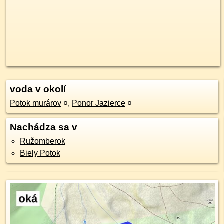
voda v okolí
Potok murárov
¤
,
Ponor Jazierce
¤
Nachádza sa v
Ružomberok
Biely Potok