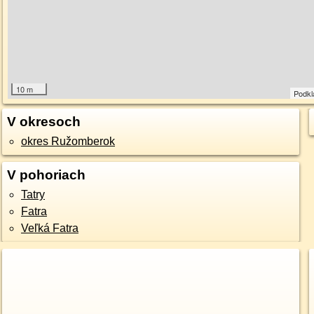
10 m
Podkl
V okresoch
okres Ružomberok
V pohoriach
Tatry
Fatra
Veľká Fatra