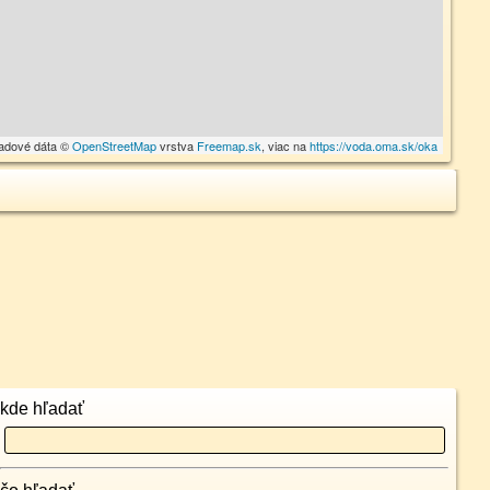
adové dáta ©
OpenStreetMap
vrstva
Freemap.sk
, viac na
https://voda.oma.sk/oka
kde hľadať