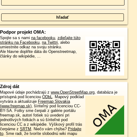
Podpor projekt OMA:
Spojte sa s nami
na facebooku
,
zdieľajte túto
stránku na Facebooku
,
na Twittri
, alebo
umiestnite odkaz na svoju stránku.
Ale hlavne doplňte dáta do Openstreetmap,
články do wikipédie, ...
Zdroj dát
Mapové údaje pochádzajú z
www.OpenStreetMap.org
, databáza je
prístupná pod licenciou
ODbL
.
Mapový podklad
vytvára a aktualizuje
Freemap Slovakia
(www.freemap.sk)
, šíriteľný pod licenciou CC-
BY-SA. Fotky sme čerpali z galérie portálu
freemap.sk, autori fotiek sú uvedení pri
jednotlivých fotkách a sú šíriteľné pod
licenciou CC a z wikipédie. Výškový profil trás
čerpáme z
SRTM
. Niečo vám chýba?
Pridajte
to
. Sme radi, že tvoríte slobodnú wiki mapu