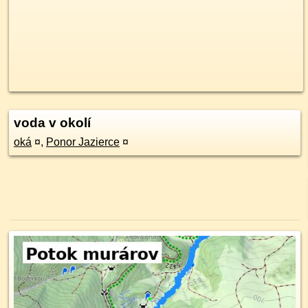
voda v okolí
oká
¤
,
Ponor Jazierce
¤