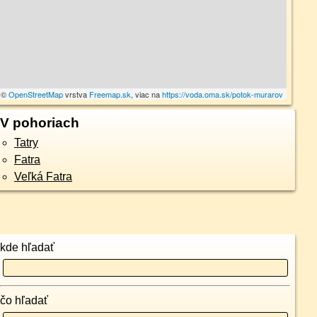
a ©
OpenStreetMap
vrstva
Freemap.sk
, viac na
https://voda.oma.sk/potok-murarov
V pohoriach
Tatry
Fatra
Veľká Fatra
kde hľadať
čo hľadať