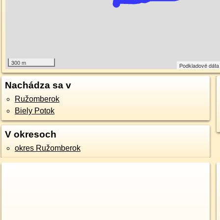
300 m
Podkladové dát
Nachádza sa v
Ružomberok
Biely Potok
V okresoch
okres Ružomberok